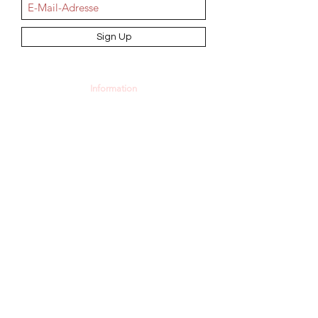
Sign Up
Information
AGB
Datenschutz
Impressum
Widerrufsbelehrung
Cookie-Richtlinie
Angebot und Dienstleistungen
Hochzeit
Maßanfertigungen
Qualität aus Meisterhand