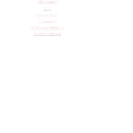
Information
AGB
Datenschutz
Impressum
Widerrufsbelehrung
Cookie-Richtlinie
Angebot und Dienstleistungen
Hochzeit
Maßanfertigungen
Qualität aus Meisterhand